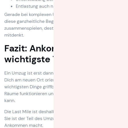
Entlastung auch nach der Anlieferung
Gerade bei komplexen Umzügen zeigt sich, wie wichtig
diese ganzheitliche Begleitung ist. Denn je mehr Faktoren
zusammenspielen, desto wertvoller ist ein Partner, der
mitdenkt.
Fazit: Ankommen ist der
wichtigste Teil des Umzugs
Ein Umzug ist erst dann wirklich abgeschlossen, wenn Du
Dich am neuen Ort orientieren kannst. Wenn die
wichtigsten Dinge griffbereit sind. Wenn Möbel stehen,
Räume funktionieren und der Alltag wieder beginnen
kann.
Die Last Mile ist deshalb mehr als ein logistischer Zusatz.
Sie ist der Teil des Umzugs, der aus Transport ein echtes
Ankommen macht.