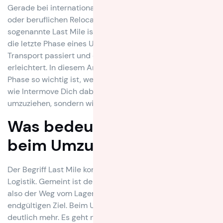
Gerade bei internationalen Umzügen, Familienumzügen
oder beruflichen Relocations zeigt sich schnell: Die
sogenannte Last Mile ist entscheidend. Sie beschreibt
die letzte Phase eines Umzugs, also alles, was nach dem
Transport passiert und den Start am neuen Wohnort
erleichtert. In diesem Artikel erfährst Du, warum diese
Phase so wichtig ist, welche Aufgaben dazugehören und
wie Intermove Dich dabei unterstützt, nicht nur
umzuziehen, sondern wirklich anzukommen.
Was bedeutet Last Mile
beim Umzug?
Der Begriff Last Mile kommt ursprünglich aus der
Logistik. Gemeint ist der letzte Abschnitt einer Lieferung,
also der Weg vom Lager oder Verteiler bis zum
endgültigen Ziel. Beim Umzug bedeutet Last Mile aber
deutlich mehr. Es geht nicht nur darum, Möbel und