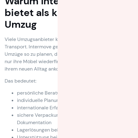
Warum Intermove mehr
bietet als klassischen
Umzug
Viele Umzugsanbieter konzentrieren sich auf den
Transport. Intermove geht weiter. Unser Anspruch ist es,
Umzüge so zu planen, dass Kundinnen und Kunden nicht
nur ihre Möbel wiederfinden, sondern auch schneller in
ihrem neuen Alltag ankommen.
Das bedeutet:
persönliche Beratung von Anfang an
individuelle Planung statt Standardlösung
internationale Erfahrung
sichere Verpackung und strukturierte
Dokumentation
Lagerlösungen bei zeitlichen Übergängen
Unterstützung bei Spezialtransporten