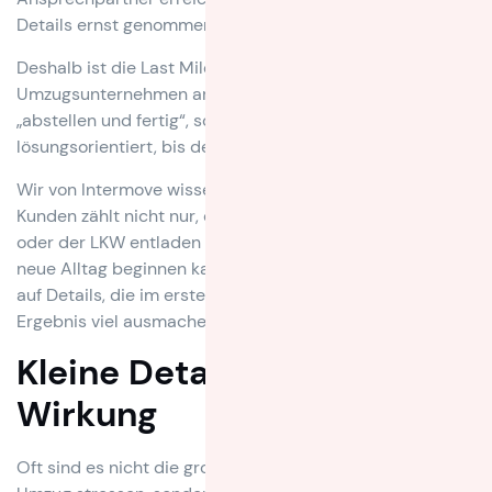
Details ernst genommen werden.
Deshalb ist die Last Mile eine Vertrauensfrage. Ein gutes
Umzugsunternehmen arbeitet nicht nach dem Prinzip
„abstellen und fertig“, sondern bleibt so lange
lösungsorientiert, bis der Umzug wirklich funktioniert.
Wir von Intermove wissen: Für unsere Kundinnen und
Kunden zählt nicht nur, dass der Container ankommt
oder der LKW entladen wird. Entscheidend ist, dass der
neue Alltag beginnen kann. Genau deshalb achten wir
auf Details, die im ersten Moment klein wirken, aber im
Ergebnis viel ausmachen.
Kleine Details mit großer
Wirkung
Oft sind es nicht die großen Themen, die nach dem