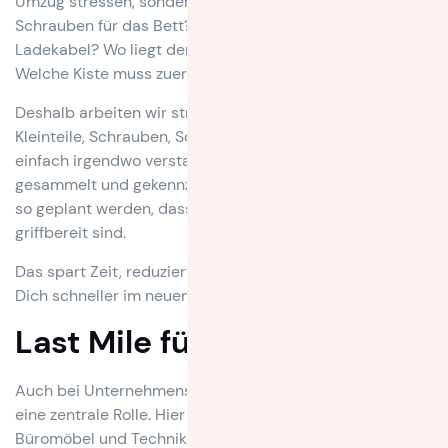
Umzug stressen, sondern die kleinen. Wo sind die
Schrauben für das Bett? In welchem Karton ist das
Ladekabel? Wo liegt der Schlüssel für den Schrank?
Welche Kiste muss zuerst geöffnet werden?
Deshalb arbeiten wir strukturiert und vorausschauend.
Kleinteile, Schrauben, Schlüssel oder Kabel werden nicht
einfach irgendwo verstaut, sondern systematisch
gesammelt und gekennzeichnet. Wichtige Kisten können
so geplant werden, dass sie direkt nach der Ankunft
griffbereit sind.
Das spart Zeit, reduziert Stress und sorgt dafür, dass Du
Dich schneller im neuen Zuhause zurechtfindest.
Last Mile für Unternehmen
Auch bei Unternehmensumzügen spielt die letzte Phase
eine zentrale Rolle. Hier geht es nicht nur darum,
Büromöbel und Technik zu transportieren. Entscheidend