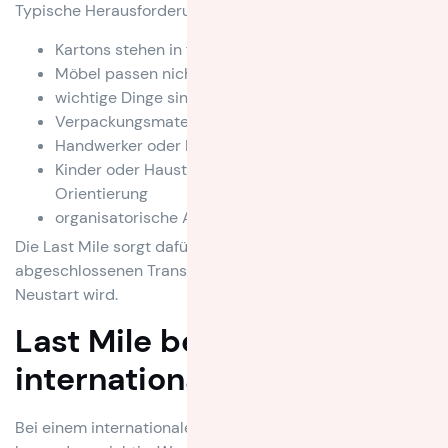
Typische Herausforderungen nach dem Umzug sind:
Kartons stehen in falschen Räumen
Möbel passen nicht wie geplant
wichtige Dinge sind schwer auffindbar
Verpackungsmaterial bleibt liegen
Handwerker oder Montagetermine fehlen
Kinder oder Haustiere brauchen schnelle
Orientierung
organisatorische Aufgaben bleiben offen
Die Last Mile sorgt dafür, dass aus einem
abgeschlossenen Transport ein funktionierender
Neustart wird.
Last Mile bei
internationalen Umzügen
Bei einem internationalen Umzug ist die letzte Phase