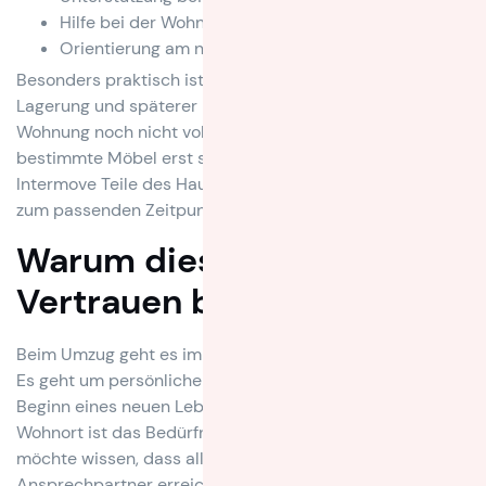
Hilfe bei der Wohnungsübergabe
Orientierung am neuen Standort
Besonders praktisch ist die Kombination aus Umzug,
Lagerung und späterer Lieferung. Wenn die neue
Wohnung noch nicht vollständig bezugsfertig ist oder
bestimmte Möbel erst später gebraucht werden, kann
Intermove Teile des Hausstands sicher einlagern und
zum passenden Zeitpunkt liefern.
Warum diese Phase
Vertrauen braucht
Beim Umzug geht es immer um mehr als Gegenstände.
Es geht um persönliche Dinge, Erinnerungen und den
Beginn eines neuen Lebensabschnitts. Gerade am neuen
Wohnort ist das Bedürfnis nach Sicherheit groß. Man
möchte wissen, dass alles ankommt, dass
Ansprechpartner erreichbar sind und dass auch kleine