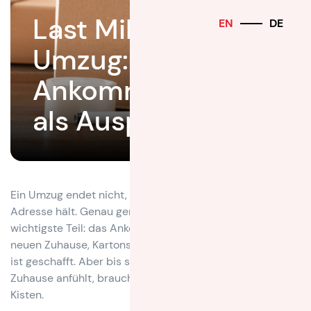
Last Mile beim
EN
DE
Umzug: Warum
Ankommen mehr ist
als Auspacken
Ein Umzug endet nicht, wenn der LKW vor der neuen
Adresse hält. Genau genommen beginnt dort oft der
wichtigste Teil: das Ankommen. Möbel stehen zwar im
neuen Zuhause, Kartons sind geliefert und der Transport
ist geschafft. Aber bis sich ein neuer Ort wirklich nach
Zuhause anfühlt, braucht es mehr als nur ausgepackte
Kisten.