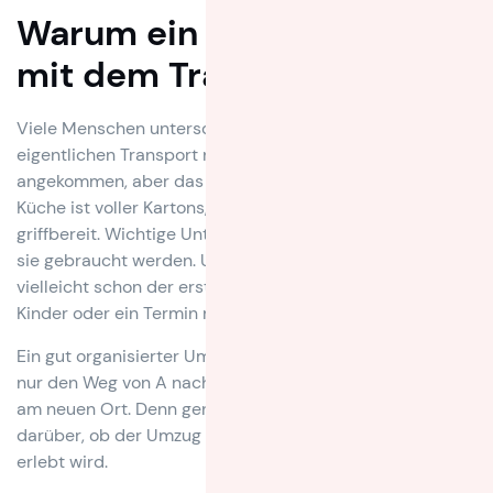
Warum ein Umzug nicht
mit dem Transport endet
Viele Menschen unterschätzen, wie viel nach dem
eigentlichen Transport noch zu tun ist. Die Möbel sind
angekommen, aber das Bett muss aufgebaut werden. Die
Küche ist voller Kartons, aber das Geschirr ist noch nicht
griffbereit. Wichtige Unterlagen fehlen genau dann, wenn
sie gebraucht werden. Und währenddessen wartet
vielleicht schon der erste Arbeitstag, die Schule der
Kinder oder ein Termin mit dem Vermieter.
Ein gut organisierter Umzug berücksichtigt deshalb nicht
nur den Weg von A nach B, sondern auch die ersten Tage
am neuen Ort. Denn genau diese Phase entscheidet oft
darüber, ob der Umzug als stressig oder als gut begleitet
erlebt wird.