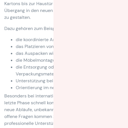
Kartons bis zur Haustür zu bringen, sondern darum, den
Übergang in den neuen Alltag so reibungslos wie möglich
zu gestalten.
Dazu gehören zum Beispiel:
die koordinierte Anlieferung des Umzugsguts
das Platzieren von Möbeln in den richtigen Räumen
das Auspacken wichtiger Gegenstände
die Möbelmontage
die Entsorgung oder Rücknahme von
Verpackungsmaterial
Unterstützung bei organisatorischen Fragen vor Ort
Orientierung im neuen Wohnumfeld
Besonders bei internationalen Umzügen kann diese
letzte Phase schnell komplex werden. Andere Sprache,
neue Abläufe, unbekannte Ansprechpartner und viele
offene Fragen kommen zusammen. Genau hier macht
professionelle Unterstützung den Unterschied.