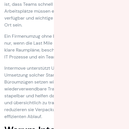
ist, dass Teams schnell wieder arbeitsfähig sind.
Arbeitsplätze müssen eingerichtet, Technik muss
verfügbar und wichtige Unterlagen müssen am richtigen
Ort sein.
Ein Firmenumzug ohne Betriebsunterbrechung gelingt
nur, wenn die Last Mile sauber geplant ist. Dazu gehören
klare Raumpläne, beschriftete Arbeitsplätze, koordinierte
IT Prozesse und ein Team, das den Ablauf vor Ort steuert.
Intermove unterstützt Unternehmen bei der Planung und
Umsetzung solcher Standortwechsel. Besonders bei
Büroumzügen setzen wir dabei auch auf
wiederverwendbare Transportboxen. Sie sind stabil,
stapelbar und helfen dabei, Arbeitsmaterialien sicher
und übersichtlich zu transportieren. Gleichzeitig
reduzieren sie Verpackungsmüll und sorgen für einen
effizienten Ablauf.