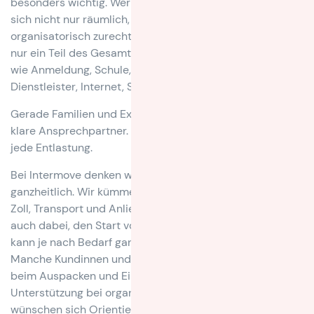
besonders wichtig. Wer in ein neues Land zieht, muss
sich nicht nur räumlich, sondern auch kulturell und
organisatorisch zurechtfinden. Das neue Zuhause ist oft
nur ein Teil des Gesamtprozesses. Dazu kommen Themen
wie Anmeldung, Schule, Kindergarten, Haustiere, lokale
Dienstleister, Internet, Strom oder Behördentermine.
Gerade Familien und Expats brauchen in dieser Phase
klare Ansprechpartner. Denn wenn vieles neu ist, zählt
jede Entlastung.
Bei Intermove denken wir internationale Umzüge deshalb
ganzheitlich. Wir kümmern uns nicht nur um Verpackung,
Zoll, Transport und Anlieferung, sondern unterstützen
auch dabei, den Start vor Ort leichter zu machen. Das
kann je nach Bedarf ganz unterschiedlich aussehen.
Manche Kundinnen und Kunden möchten vor allem Hilfe
beim Auspacken und Einrichten. Andere brauchen
Unterstützung bei organisatorischen Themen oder
wünschen sich Orientierung im neuen Umfeld.