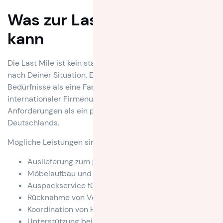
Was zur Last Mile gehören
kann
Die Last Mile ist kein starres Paket, sondern richtet sich
nach Deiner Situation. Ein Single Haushalt hat andere
Bedürfnisse als eine Familie mit Kindern. Ein
internationaler Firmenumzug stellt andere
Anforderungen als ein privater Umzug innerhalb
Deutschlands.
Mögliche Leistungen sind zum Beispiel:
Auslieferung zum passenden Zeitpunkt
Möbelaufbau und Platzierung nach Plan
Auspackservice für wichtige Räume
Rücknahme von Verpackungsmaterial
Koordination von Handwerkern oder Zusatzservices
Unterstützung bei Lagerung und Nachlieferung