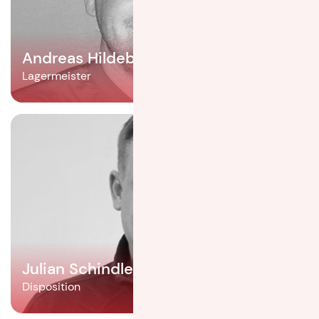
Andreas Hildebrandt
Lagermeister
Julian Schindler
Disposition