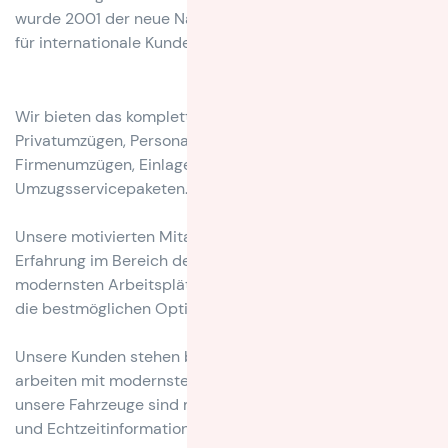
wurde 2001 der neue Name Intermove geprägt, auch um
für internationale Kunden besser erkennbar zu sein.
Wir bieten das komplette Leistungsspektrum von
Privatumzügen, Personalumzügen, IT-Umzügen,
Firmenumzügen, Einlagerungen und kompletten
Umzugsservicepaketen.
Unsere motivierten Mitarbeiter verfügen über langjährige
Erfahrung im Bereich der Logistik. An unseren
modernsten Arbeitsplätzen werden Ihre Konzepte und
die bestmöglichen Optionen entwickelt.
Unsere Kunden stehen bei uns im Mittelpunkt. Wir
arbeiten mit modernster Computertechnik und alle
unsere Fahrzeuge sind mit Satellitenortung für Sicherheit
und Echtzeitinformationen ausgestattet.