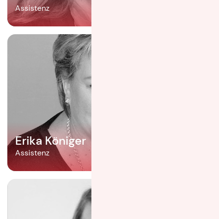
Assistenz
Erika Königer
Assistenz