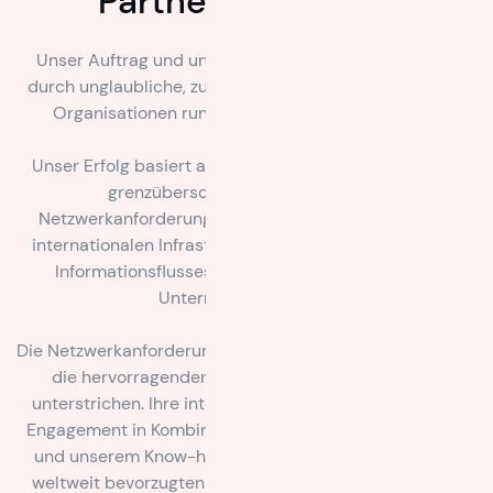
Partner-Netzwerk
Unser Auftrag und unsere Gemeinschaft werden nur
durch unglaubliche, zukunftsorientierte Menschen und
Organisationen rund um den Globus ermöglicht.
Unser Erfolg basiert auf der nahtlosen Integration von
grenzüberschreitenden Prozessen.
Netzwerkanforderungen wie die Bereitstellung einer
internationalen Infrastruktur oder eines zuverlässigen
Informationsflusses sind die Grundlage unseres
Unternehmenserfolgs.
Die Netzwerkanforderungen von Intermove werden durch
die hervorragenden und engagierten Mitarbeiter
unterstrichen. Ihre interkulturellen Fähigkeiten und ihr
Engagement in Kombination mit unseren Einrichtungen
und unserem Know-how machen Intermove zu einem
weltweit bevorzugten Logistikpartner für eine ständig