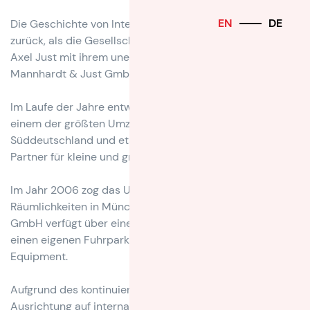
EN
DE
Die Geschichte von Intermove geht auf das Jahr 1992
zurück, als die Gesellschafter Florian Mannhardt und
Axel Just mit ihrem unerschütterlichen Tatendrang die
Mannhardt & Just GmbH & Co. KG gründeten.
Im Laufe der Jahre entwickelte sich das Unternehmen zu
einem der größten Umzugslogistikunternehmen in
Süddeutschland und etablierte sich als zuverlässiger
Partner für kleine und große Unternehmen.
Im Jahr 2006 zog das Unternehmen in die
Räumlichkeiten in München Kirchheim um. Die Intermove
GmbH verfügt über einen klimatisierten Lagerbereich,
einen eigenen Fuhrpark und modernstes Logistik-
Equipment.
Aufgrund des kontinuierlichen Wachstums und der
Ausrichtung auf internationales Umzugsmanagement